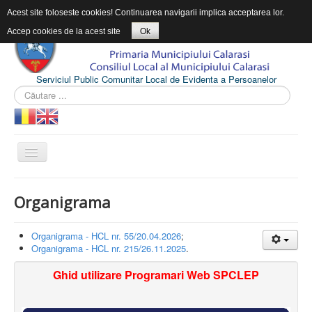
Acest site foloseste cookies! Continuarea navigarii implica acceptarea lor.
Accep cookies de la acest site
Ok
Serviciul Public Comunitar Local de Evidenta a Persoanelor
ACASĂ
Organigrama
DESPRE SPCLEP
INFORMAŢII DE INTERES PUBLIC
Organigrama - HCL nr. 55/20.04.2026
;
Organigrama - HCL nr. 215/26.11.2025
.
CONTACT
Ghid utilizare Programari Web SPCLEP