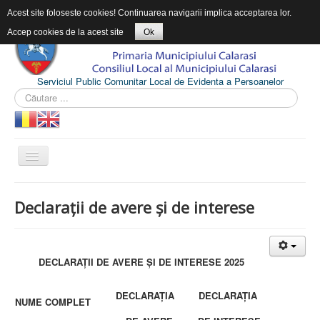
Acest site foloseste cookies! Continuarea navigarii implica acceptarea lor.
Accep cookies de la acest site
Ok
Serviciul Public Comunitar Local de Evidenta a Persoanelor
ACASĂ
Declarații de avere și de interese
DESPRE SPCLEP
INFORMAŢII DE INTERES PUBLIC
DECLARAȚII DE AVERE ȘI DE INTERESE 2025
CONTACT
DECLARAȚIA
DECLARAȚIA
NUME COMPLET