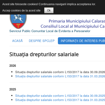
Acest site foloseste cookies! Continuarea navigarii implica acceptarea lor.
Accep cookies de la acest site
Ok
Serviciul Public Comunitar Local de Evidenta a Persoanelor
ACASĂ
DESPRE SPCLEP
INFORMAŢII DE INTERES PUB
Situația drepturilor salariale
2026
Situația drepturilor salariale conform L153/2017 la data 30.09.2026
Situația drepturilor salariale conform L153/2017 la data 31.03.2026
2025
Situația drepturilor salariale conform L153/2017 la data 30.09.2025
Situația drepturilor salariale conform L153/2017 la data 31.03.2025